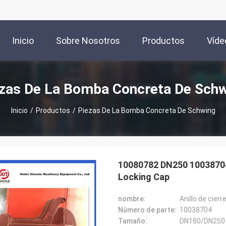
Inicio
Sobre Nosotros
Productos
Víde
zas De La Bomba Concreta De Sch
Inicio
/
Productos
/
Piezas De La Bomba Concreta De Schwing
10080782 DN250 1003870
Locking Cap
nombre:
Anillo de cier
Número de parte:
10038704
Tamaño:
DN180/DN250