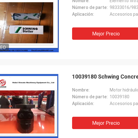
Nombre:
Elemento filt
Número de parte:
98333016/983
Aplicación:
Accesorios p
Mejor Precio
DEO
10039180 Schwing Concre
Nombre:
Motor hidrául
Número de parte:
10039180
Aplicación:
Accesorios p
Mejor Precio