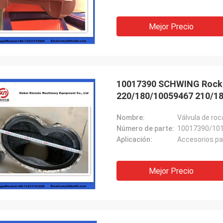
Mejor Precio
10017390 SCHWING Rock 
220/180/10059467 210/1
Nombre:
Válvula de ro
Número de parte:
10017390/10
Aplicación:
Accesorios p
Mejor Precio