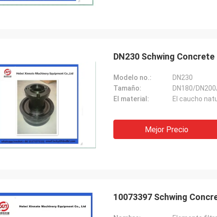
DN230 Schwing Concrete 
Modelo no.:
DN230
Tamaño:
DN180/DN200
El material:
El caucho natu
Mejor Precio
10073397 Schwing Concre