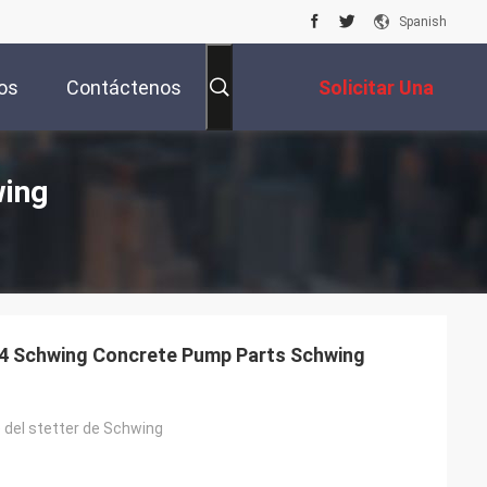
Spanish
os
Contáctenos
Solicitar Una
Cotización
wing
4 Schwing Concrete Pump Parts Schwing
re del stetter de Schwing