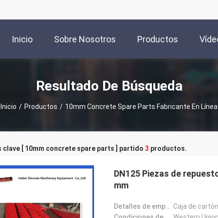
Inicio
Sobre Nosotros
Productos
Víde
Resultado De Búsqueda
Inicio
/
Productos
/
10mm Concrete Spare Parts Fabricante En Línea
 clave [ 10mm concrete spare parts ] partido
3
productos.
DN125 Piezas de repuest
mm
Detalles de empaquetado:
Caja de cartó
Condiciones de pago:
Western Unio