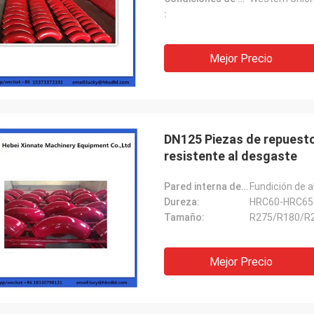
:
Mejor Precio
DN125 Piezas de repuest
resistente al desgaste
Pared interna del codo:
Fundición de 
Dureza:
HRC60-HRC65
Tamaño:
R275/R180/R
Mejor Precio