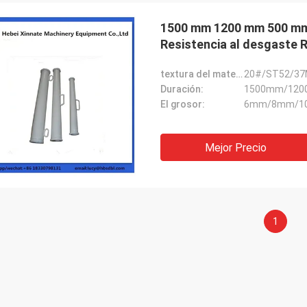
1500 mm 1200 mm 500 mm 
Resistencia al desgaste 
textura del material:
20#/ST52/3
Duración:
1500mm/120
El grosor:
6mm/8mm/1
Mejor Precio
1