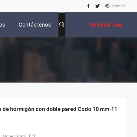
Spanish
os
Contáctenos
Solicitar Una
Cotización
o de hormigón con doble pared Codo 10 mm-11
n
n, MoneyGram, T/T