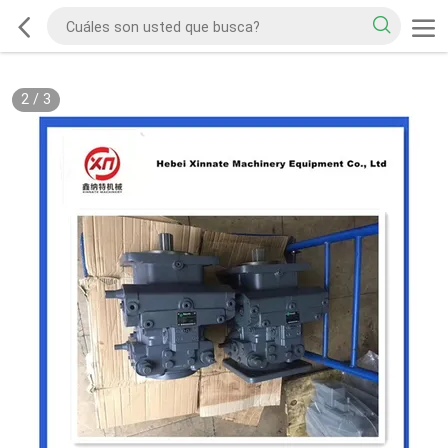
2
/
3