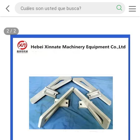
2
/
2