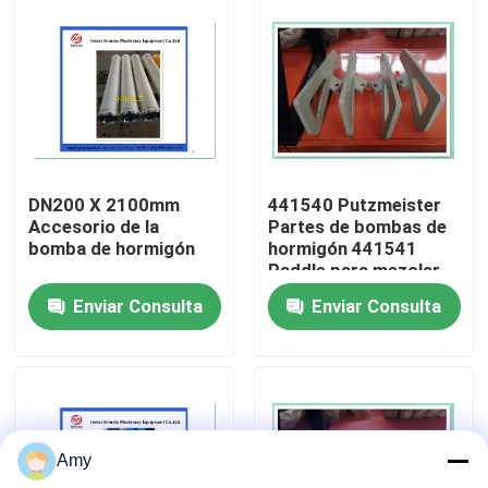
Sobre nosotros
Visita a la fábrica
Control de Calidad
DN200 X 2100mm
441540 Putzmeister
Accesorio de la
Partes de bombas de
bomba de hormigón
hormigón 441541
Contacto
Paddle para mezclar
bombas de hormigón
Enviar Consulta
Enviar Consulta
Solicitar una cotización
Piezas de la bomba concreta de Putzmeister
Amy
Piezas de la bomba concreta de Schwing