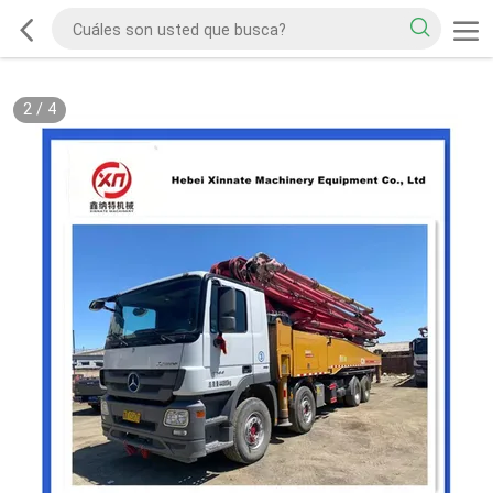
2
/
4