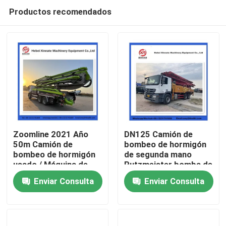
Productos recomendados
Zoomline 2021 Año
DN125 Camión de
50m Camión de
bombeo de hormigón
bombeo de hormigón
de segunda mano
Inicio
usado / Máquina de
Putzmeister bomba de
segunda mano
hormigón móvil
Enviar Consulta
Enviar Consulta
Zoomline Mixer Truck
Productos
Videos