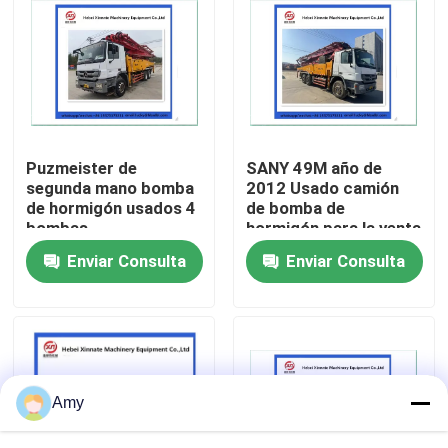
Sobre nosotros
Visita a la fábrica
Puzmeister de
SANY 49M año de
Control de Calidad
segunda mano bomba
2012 Usado camión
de hormigón usados 4
de bomba de
bombas
hormigón para la venta
Contacto
Enviar Consulta
Enviar Consulta
Solicitar una cotización
Piezas de la bomba concreta de Putzmeister
Amy
Piezas de la bomba concreta de Schwing