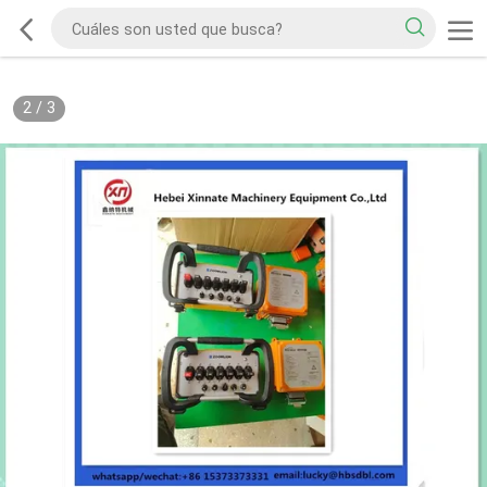
2
/
3