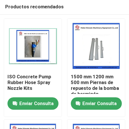
Productos recomendados
ISO Concrete Pump
1500 mm 1200 mm
Rubber Hose Spray
500 mm Piernas de
Nozzle Kits
repuesto de la bomba
Inicio
de hormigón
Resistencia al
Enviar Consulta
Enviar Consulta
desgaste Reducción
Productos
ordinaria
Videos