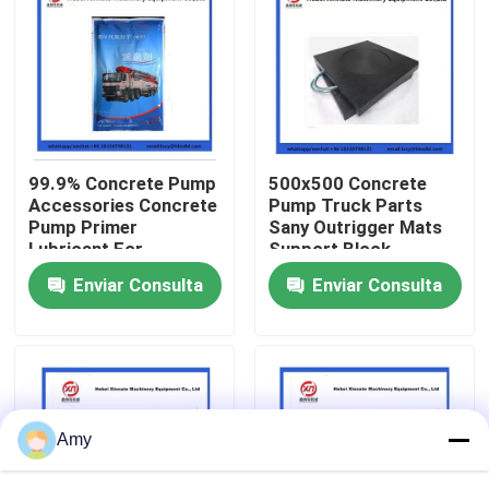
Sobre nosotros
Visita a la fábrica
99.9% Concrete Pump
500x500 Concrete
Control de Calidad
Accessories Concrete
Pump Truck Parts
Pump Primer
Sany Outrigger Mats
Lubricant For
Support Block
Contacto
Concrete Pumping
Enviar Consulta
Enviar Consulta
Pipe
Solicitar una cotización
Piezas de la bomba concreta de Putzmeister
Amy
Piezas de la bomba concreta de Schwing